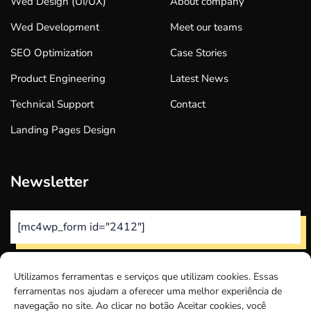
Wed Design (UI/UX)
About company
Wed Development
Meet our teams
SEO Optimization
Case Stories
Product Engineering
Latest News
Technical Support
Contact
Landing Pages Design
Newsletter
[mc4wp_form id="2412"]
Utilizamos ferramentas e serviços que utilizam cookies. Essas
ferramentas nos ajudam a oferecer uma melhor experiência de
navegação no site. Ao clicar no botão Aceitar cookies, você